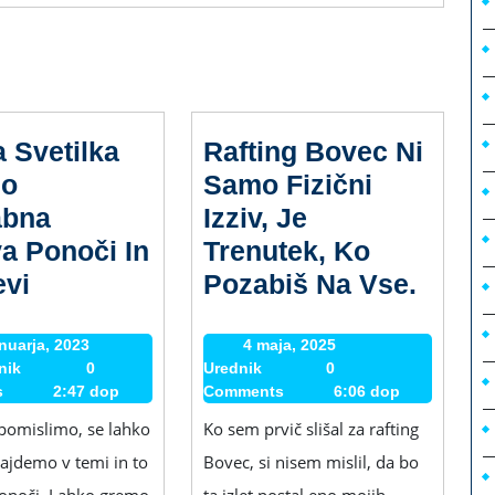
 Svetilka
Rafting Bovec Ni
lo
Samo Fizični
abna
Izziv, Je
a Ponoči In
Trenutek, Ko
Ročna
Rafti
vi
Pozabiš Na Vse.
Svetilka
Bove
Je
Ni
anuarja, 2023
12
4 maja, 2025
4
nik
Urednik
0
januarja,
Urednik
Urednik
0
maja,
Zelo
Samo
s
2:47 dop
2023
Comments
6:06 dop
2025
Uporabna
Fizičn
pomislimo, se lahko
Ko sem prvič slišal za rafting
Zadeva
Izziv,
najdemo v temi in to
Bovec, si nisem mislil, da bo
Ponoči
Je
onoči. Lahko gremo
ta izlet postal eno mojih