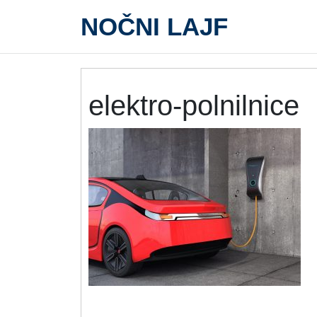
Skip
NOČNI LAJF
to
content
elektro-
elektro-polnilnice
polnilnice