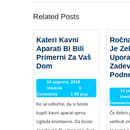
Related Posts
Kateri Kavni
Ročna
Aparati Bi Bili
Je Ze
Primerni Za Vaš
Upor
Kateri
Dom
Zadev
Kavni
Podne
Aparati
16 avgusta, 2019
16
Urednik
Urednik
0
avgusta,
Bi
12 j
Comments
1:38 pop
2019
Ured
Bili
Comment
Ko se odločite, da si boste
Primerni
kupili kavni aparat sprva
Če dobro 
Za
izgleda enostavno. Da boste
večkrat z
Vaš
enostavno šli v trgovino, kjer
ni samo p