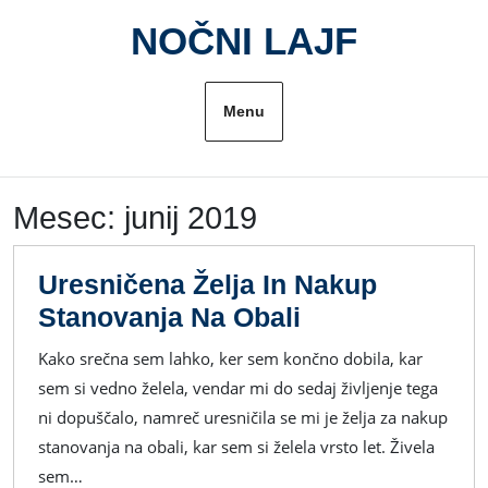
Skip
NOČNI LAJF
to
content
Menu
Mesec:
junij 2019
Uresničena Želja In Nakup
Uresničena
Stanovanja Na Obali
Želja
Kako srečna sem lahko, ker sem končno dobila, kar
In
sem si vedno želela, vendar mi do sedaj življenje tega
Nakup
ni dopuščalo, namreč uresničila se mi je želja za nakup
Stanovanja
stanovanja na obali, kar sem si želela vrsto let. Živela
Na
sem…