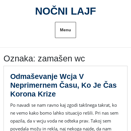
Skip
NOČNI LAJF
to
content
Menu
Oznaka:
zamašen wc
Odmaševanje Wcja V
Neprimernem Času, Ko Je Čas
Odmaševanje
Korona Krize
Wcja
Po navadi se nam ravno kaj zgodi takšnega takrat, ko
V
ne vemo kako bomo lahko situacijo rešili. Pri nas sem
Neprimernem
opazila, da v wcju voda ne odteka prav. Takoj sem
Času,
povedala možu in rekla, naj nekoga najde, da nam