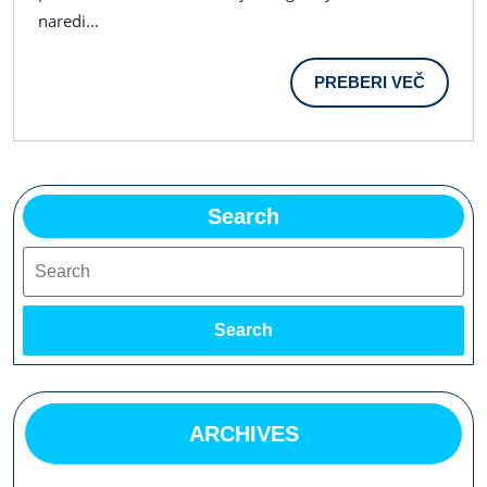
Ko
naredi…
Je
PREBER
PREBERI VEČ
Čas
VEČ
Korona
Krize
Search
Search
Search
ARCHIVES