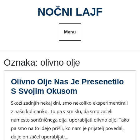
Skip
NOČNI LAJF
to
content
Menu
Oznaka:
olivno olje
Olivno Olje Nas Je Presenetilo
Olivno
S Svojim Okusom
Olje
Skozi zadnjih nekaj dni, smo nekoliko eksperimentirali
Nas
z našo kulinariko. To pa v smislu, da smo začeli
Je
namesto sončničnega olja, uporabljati olivno olje. Tako
Presenetilo
pa smo na to idejo prišli, ko nam je prijatelj povedal,
S
da je on začel uporabljati…