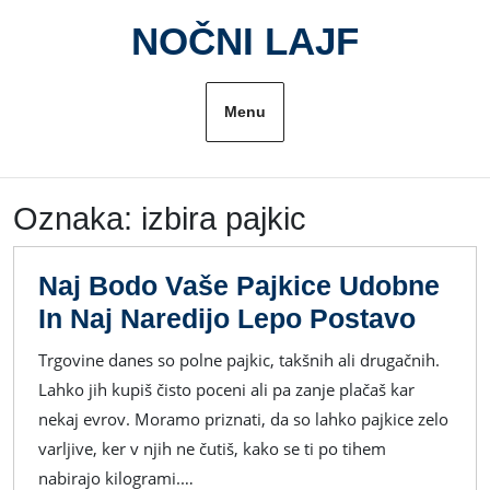
Skip
NOČNI LAJF
to
content
Menu
Oznaka:
izbira pajkic
Naj Bodo Vaše Pajkice Udobne
Naj
In Naj Naredijo Lepo Postavo
Bodo
Trgovine danes so polne pajkic, takšnih ali drugačnih.
Vaše
Lahko jih kupiš čisto poceni ali pa zanje plačaš kar
Pajki
nekaj evrov. Moramo priznati, da so lahko pajkice zelo
Udob
varljive, ker v njih ne čutiš, kako se ti po tihem
In
nabirajo kilogrami.…