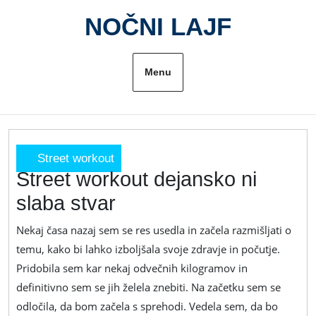
Skip
NOČNI LAJF
to
content
Menu
Street workout
Street workout dejansko ni
Street
workout
slaba stvar
dejansko
ni
Nekaj časa nazaj sem se res usedla in začela razmišljati o
slaba
temu, kako bi lahko izboljšala svoje zdravje in počutje.
stvar
Pridobila sem kar nekaj odvečnih kilogramov in
definitivno sem se jih želela znebiti. Na začetku sem se
odločila, da bom začela s sprehodi. Vedela sem, da bo