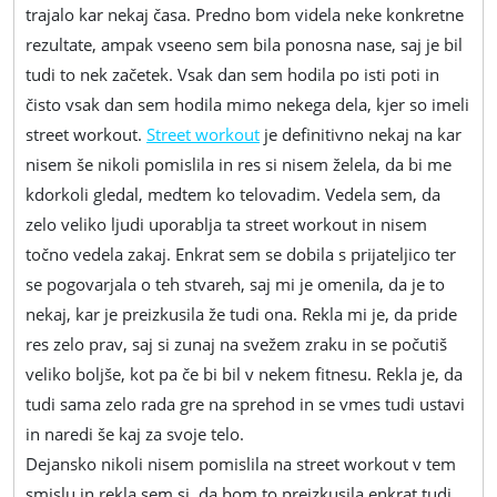
trajalo kar nekaj časa. Predno bom videla neke konkretne
rezultate, ampak vseeno sem bila ponosna nase, saj je bil
tudi to nek začetek. Vsak dan sem hodila po isti poti in
čisto vsak dan sem hodila mimo nekega dela, kjer so imeli
street workout.
Street workout
je definitivno nekaj na kar
nisem še nikoli pomislila in res si nisem želela, da bi me
kdorkoli gledal, medtem ko telovadim. Vedela sem, da
zelo veliko ljudi uporablja ta street workout in nisem
točno vedela zakaj. Enkrat sem se dobila s prijateljico ter
se pogovarjala o teh stvareh, saj mi je omenila, da je to
nekaj, kar je preizkusila že tudi ona. Rekla mi je, da pride
res zelo prav, saj si zunaj na svežem zraku in se počutiš
veliko boljše, kot pa če bi bil v nekem fitnesu. Rekla je, da
tudi sama zelo rada gre na sprehod in se vmes tudi ustavi
in naredi še kaj za svoje telo.
Dejansko nikoli nisem pomislila na street workout v tem
smislu in rekla sem si, da bom to preizkusila enkrat tudi