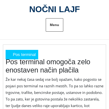
Skip
NOČNI LAJF
to
content
Menu
Pos terminal
Pos terminal omogoča zelo
Pos
terminal
enostaven način plačila
omogoča
zelo
Že kar nekaj časa sedaj vse bolj opažam, kako pogosto se
enostaven
pojavi pos terminal na raznih mestih. To pa so lahko razne
način
trgovine, trafike, bencinske postaje, ustanove in podobno.
plačila
To pa zato, ker je gotovina postala že nekoliko zastarela,
ter ljudje danes veliko raje uporabljajo kartico, kot