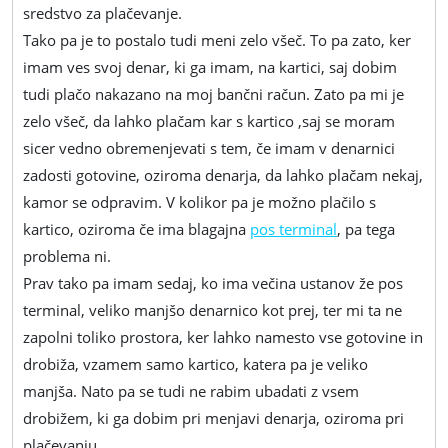
sredstvo za plačevanje.
Tako pa je to postalo tudi meni zelo všeč. To pa zato, ker
imam ves svoj denar, ki ga imam, na kartici, saj dobim
tudi plačo nakazano na moj bančni račun. Zato pa mi je
zelo všeč, da lahko plačam kar s kartico ,saj se moram
sicer vedno obremenjevati s tem, če imam v denarnici
zadosti gotovine, oziroma denarja, da lahko plačam nekaj,
kamor se odpravim. V kolikor pa je možno plačilo s
kartico, oziroma če ima blagajna
pos terminal
, pa tega
problema ni.
Prav tako pa imam sedaj, ko ima večina ustanov že pos
terminal, veliko manjšo denarnico kot prej, ter mi ta ne
zapolni toliko prostora, ker lahko namesto vse gotovine in
drobiža, vzamem samo kartico, katera pa je veliko
manjša. Nato pa se tudi ne rabim ubadati z vsem
drobižem, ki ga dobim pri menjavi denarja, oziroma pri
plačevanju.