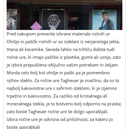
Pred nakupom preverite izbrane materiale ročnih ur
Ohišje in paščki ročnih ur so izdelani iz nerjavečega jekla,
titana ali keramike. Seveda lahko na tržišču dobite tudi
ročne ure, ki imajo paščke iz plastike, gume ali usnja, zato
je izbira prepuščena izključno vašim potrebam in željam.
Morda celo bolj kot ohišje in paški pa je pomembno
njihov steklo. Za ročne ure Tagheuer je značilno, da so to
najbolj kakovostne ure s safirnim steklom, ki je izjemno
trpežno in kakovostno. Za razliko od kristalnega ali
mineralnega stekla, je to bistveno bolj odporno na praske,
zato boste Tagheuer ročne ure še dolgo uporabljali.
Izbira ročne ure je odvisna od priložnosti, za katero jo
boste uporabljali