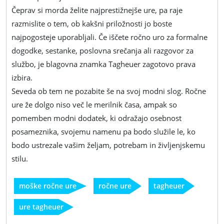
Čeprav si morda želite najprestižnejše ure, pa raje
razmislite o tem, ob kakšni priložnosti jo boste
najpogosteje uporabljali. Če iščete ročno uro za formalne
dogodke, sestanke, poslovna srečanja ali razgovor za
službo, je blagovna znamka Tagheuer zagotovo prava
izbira.
Seveda ob tem ne pozabite še na svoj modni slog. Ročne
ure že dolgo niso več le merilnik časa, ampak so
pomemben modni dodatek, ki odražajo osebnost
posameznika, svojemu namenu pa bodo služile le, ko
bodo ustrezale vašim željam, potrebam in življenjskemu
stilu.
moške ročne ure
ročne ure
tagheuer
ure tagheuer