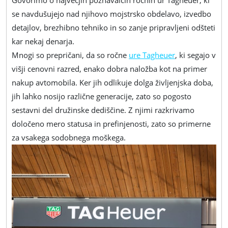
Govorimo o največjih poznavalcih ročnih ur Tagheuer, ki
moškega,
se navdušujejo nad njihovo mojstrsko obdelavo, izvedbo
ki
detajlov, brezhibno tehniko in so zanje pripravljeni odšteti
išče
kar nekaj denarja.
kakovost
Mnogi so prepričani, da so ročne
ure Tagheuer
, ki segajo v
višji cenovni razred, enako dobra naložba kot na primer
nakup avtomobila. Ker jih odlikuje dolga življenjska doba,
jih lahko nosijo različne generacije, zato so pogosto
sestavni del družinske dediščine. Z njimi razkrivamo
določeno mero statusa in prefinjenosti, zato so primerne
za vsakega sodobnega moškega.