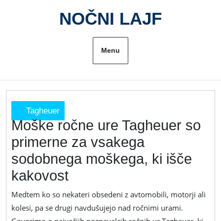
Skip
NOČNI LAJF
to
content
Menu
Tagheuer
Moške ročne ure Tagheuer so
Moške
ročne
primerne za vsakega
ure
sodobnega moškega, ki išče
Tagheuer
so
kakovost
primerne
za
Medtem ko so nekateri obsedeni z avtomobili, motorji ali
vsakega
kolesi, pa se drugi navdušujejo nad ročnimi urami.
sodobnega