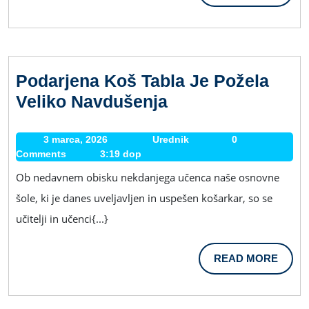
MORE
Podarjena Koš Tabla Je Požela
Podarjena
Veliko Navdušenja
Koš
Tabla
3 marca, 2026
3
Urednik
Urednik
0
Comments
3:19 dop
marca,
Je
2026
Ob nedavnem obisku nekdanjega učenca naše osnovne
Požela
šole, ki je danes uveljavljen in uspešen košarkar, so se
Veliko
učitelji in učenci{...}
Navdušenja
READ
READ MORE
MORE