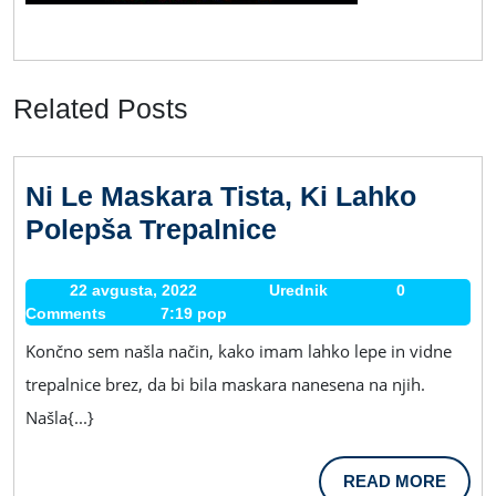
Related Posts
Ni Le Maskara Tista, Ki Lahko
Ni
Polepša Trepalnice
Le
Maskara
22 avgusta, 2022
22
Urednik
Urednik
0
Comments
7:19 pop
avgusta,
Tista,
2022
Končno sem našla način, kako imam lahko lepe in vidne
Ki
trepalnice brez, da bi bila maskara nanesena na njih.
Lahko
Našla{...}
Polepša
Trepalnice
READ
READ MORE