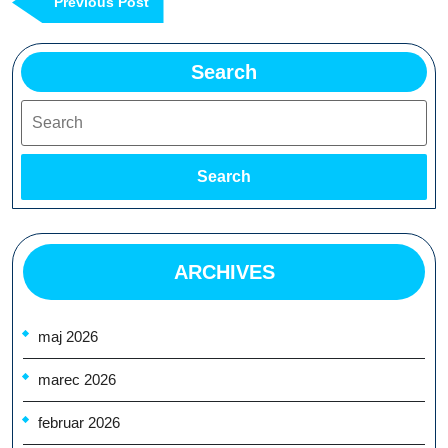
Previous
Previous Post
prispevka
Post
Search
Search
Search
ARCHIVES
maj 2026
marec 2026
februar 2026