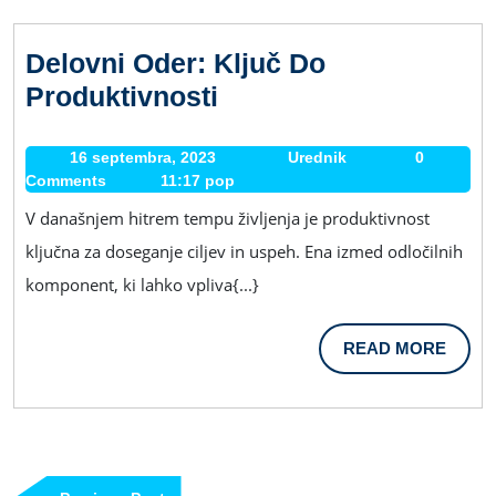
Delovni Oder: Ključ Do
Delovni
Produktivnosti
Oder:
Ključ
16 septembra, 2023
16
Urednik
Urednik
0
Comments
11:17 pop
septembra,
Do
2023
V današnjem hitrem tempu življenja je produktivnost
Produktivnosti
ključna za doseganje ciljev in uspeh. Ena izmed odločilnih
komponent, ki lahko vpliva{...}
READ
READ MORE
MORE
Navigacija