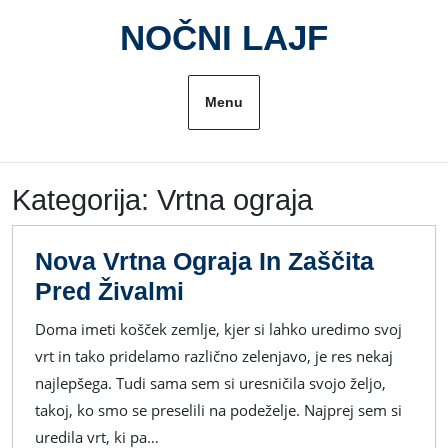
Skip
NOČNI LAJF
to
content
Menu
Kategorija:
Vrtna ograja
Nova Vrtna Ograja In Zaščita
Nova
Pred Živalmi
Vrtna
Doma imeti košček zemlje, kjer si lahko uredimo svoj
Ograja
vrt in tako pridelamo različno zelenjavo, je res nekaj
In
najlepšega. Tudi sama sem si uresničila svojo željo,
Zaščita
takoj, ko smo se preselili na podeželje. Najprej sem si
Pred
uredila vrt, ki pa…