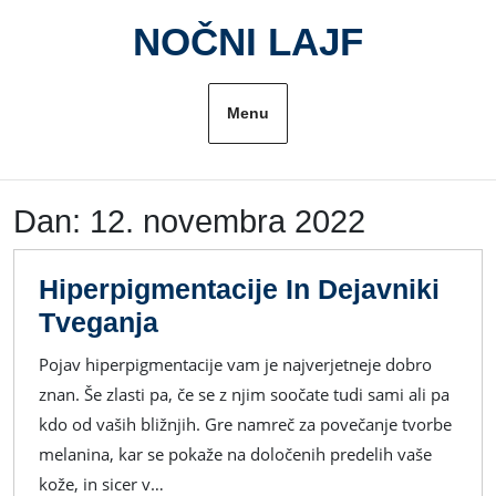
Skip
NOČNI LAJF
to
content
Menu
Dan:
12. novembra 2022
Hiperpigmentacije In Dejavniki
Hiperpigmentacije
Tveganja
In
Pojav hiperpigmentacije vam je najverjetneje dobro
Dejavniki
znan. Še zlasti pa, če se z njim soočate tudi sami ali pa
Tveganja
kdo od vaših bližnjih. Gre namreč za povečanje tvorbe
melanina, kar se pokaže na določenih predelih vaše
kože, in sicer v…