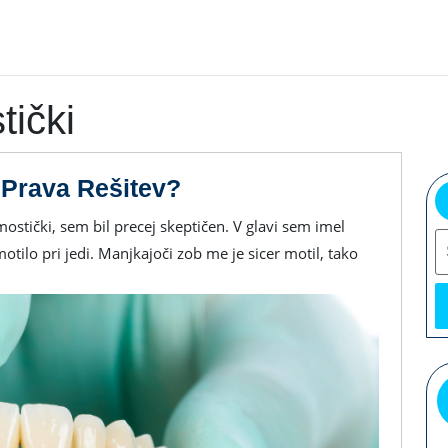
tički
Ali
 Prava Rešitev?
So
S
Zobni
tilo pri jedi. Manjkajoči zob me je sicer motil, tako
Mostički
Res
Prava
Rešitev?