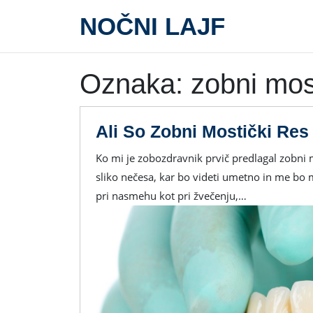
Skip
NOČNI LAJF
to
content
Oznaka:
zobni mos
Ali So Zobni Mostički Res
Ko mi je zobozdravnik prvič predlagal zobni mostički, sem bil precej skeptičen. V glavi sem imel
sliko nečesa, kar bo videti umetno in me bo mo
pri nasmehu kot pri žvečenju,…