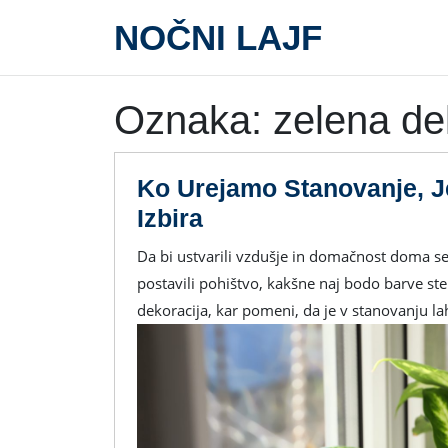
Skip
NOČNI LAJF
to
content
Oznaka:
zelena de
Ko Urejamo Stanovanje, J
Ko
Izbira
Urejamo
Da bi ustvarili vzdušje in domačnost doma se poslužujemo raznih dekoracij, od tega kako bomo
Stanovanje,
postavili pohištvo, kakšne naj bodo barve ste
Je
dekoracija, kar pomeni, da je v stanovanju l
Zelena
Dekoracija
Odlična
Izbira