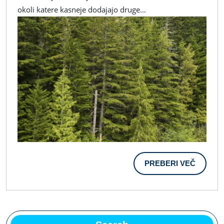
Ki
okoli katere kasneje dodajajo druge…
Prostoru
Dajo
Občutek
Stalnosti.
PREBER
PREBERI VEČ
VEČ