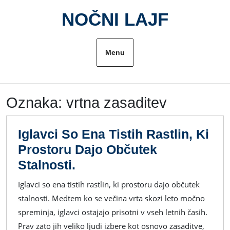
Skip
NOČNI LAJF
to
content
Menu
Oznaka:
vrtna zasaditev
Iglavci So Ena Tistih Rastlin, Ki
Prostoru Dajo Občutek
Iglavci
Stalnosti.
So
Iglavci so ena tistih rastlin, ki prostoru dajo občutek
Ena
stalnosti. Medtem ko se večina vrta skozi leto močno
Tistih
spreminja, iglavci ostajajo prisotni v vseh letnih časih.
Rastlin,
Prav zato jih veliko ljudi izbere kot osnovo zasaditve,