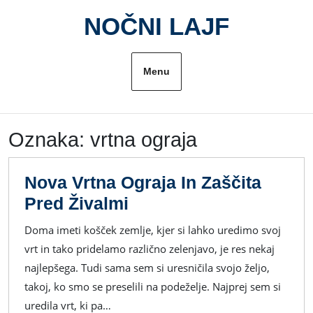
Skip
NOČNI LAJF
to
content
Menu
Oznaka:
vrtna ograja
Nova Vrtna Ograja In Zaščita
Nova
Pred Živalmi
Vrtna
Doma imeti košček zemlje, kjer si lahko uredimo svoj
Ograja
vrt in tako pridelamo različno zelenjavo, je res nekaj
In
najlepšega. Tudi sama sem si uresničila svojo željo,
Zaščita
takoj, ko smo se preselili na podeželje. Najprej sem si
Pred
uredila vrt, ki pa…