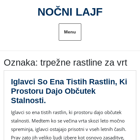
Skip
NOČNI LAJF
to
content
Menu
Oznaka:
trpežne rastline za vrt
Iglavci So Ena Tistih Rastlin, Ki
Prostoru Dajo Občutek
Iglavci
Stalnosti.
So
Iglavci so ena tistih rastlin, ki prostoru dajo občutek
Ena
stalnosti. Medtem ko se večina vrta skozi leto močno
Tistih
spreminja, iglavci ostajajo prisotni v vseh letnih časih.
Rastlin,
Prav zato jih veliko ljudi izbere kot osnovo zasaditve,