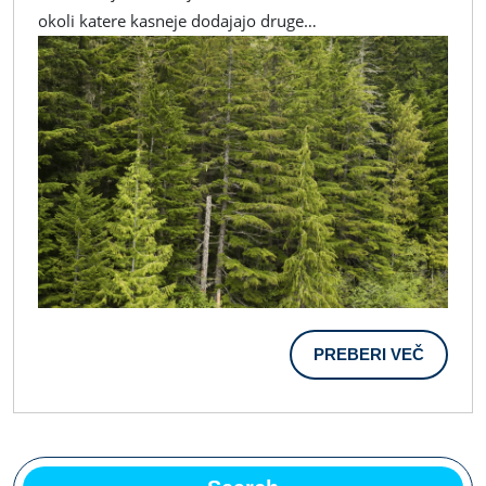
Ki
okoli katere kasneje dodajajo druge…
Prostoru
Dajo
Občutek
Stalnosti.
PREBER
PREBERI VEČ
VEČ