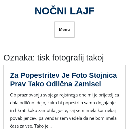
Skip
NOČNI LAJF
to
content
Menu
Oznaka:
tisk fotografij takoj
Za Popestritev Je Foto Stojnica
Za
Prav Tako Odlična Zamisel
Popestr
Ob praznovanju svojega rojstnega dne mi je prijateljica
Je
dala odlično idejo, kako bi popestrila samo dogajanje
Foto
in hkrati kako zamotila goste, saj sem imela kar nekaj
Stojnica
povabljencev, pa vendar sem vedela da ne bom imela
Prav
časa za vse. Tako je…