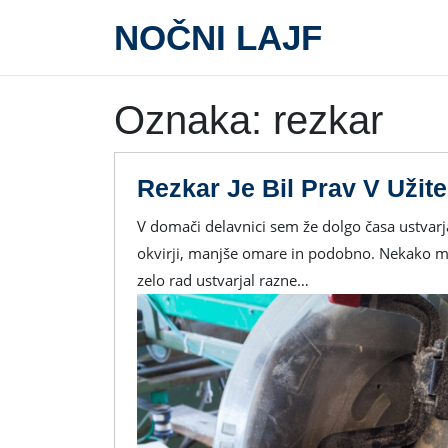
Skip
NOČNI LAJF
to
content
Oznaka:
rezkar
Rezkar Je Bil Prav V Užit
V domači delavnici sem že dolgo časa ustvarjal razne manjše izdelke iz lesa. To so bile kakšne police,
okvirji, manjše omare in podobno. Nekako mi 
zelo rad ustvarjal razne…