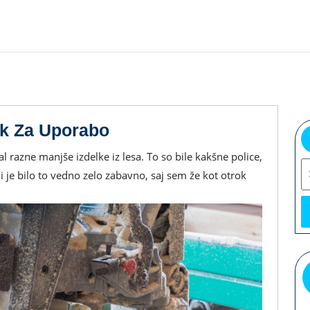
Rezkar
ek Za Uporabo
Je
S
Bil
je bilo to vedno zelo zabavno, saj sem že kot otrok
Prav
V
Užitek
Za
Uporabo