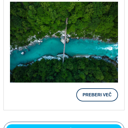
Izziv,
Je
Trenutek,
Ko
Pozabiš
Na
Vse.
PREBER
PREBERI VEČ
VEČ