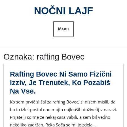
Skip
NOČNI LAJF
to
content
Menu
Oznaka:
rafting Bovec
Rafting Bovec Ni Samo Fizični
Izziv, Je Trenutek, Ko Pozabiš
Rafting
Na Vse.
Bovec
Ko sem prvič slišal za rafting Bovec, si nisem mislil, da
Ni
bo ta izlet postal eno mojih najlepših doživetij v naravi.
Samo
Prijatelji so me že nekaj časa vabili, a sem bil vedno
Fizični
nekoliko zadržan. Reka Soča se mi je zdela…