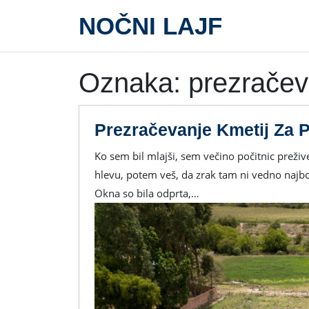
Skip
NOČNI LAJF
to
content
Oznaka:
prezračev
Prezračevanje Kmetij Za P
Ko sem bil mlajši, sem večino počitnic preživel na dedkovi kmetiji. In če si kdaj preživel poletje v
hlevu, potem veš, da zrak tam ni vedno najbol
Okna so bila odprta,…