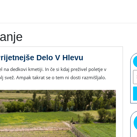
anje
Prezračevanje
rijetnejše Delo V Hlevu
Kmetij
S
Za
j svež. Ampak takrat se o tem ni dosti razmišljalo.
Prijetnejše
Delo
V
Hlevu