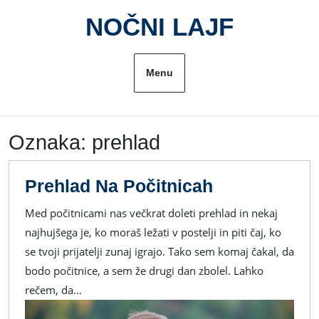
Skip
NOČNI LAJF
to
content
Menu
Oznaka:
prehlad
Prehlad
Prehlad Na Počitnicah
Na
Med počitnicami nas večkrat doleti prehlad in nekaj
Počitnicah
najhujšega je, ko moraš ležati v postelji in piti čaj, ko
se tvoji prijatelji zunaj igrajo. Tako sem komaj čakal, da
bodo počitnice, a sem že drugi dan zbolel. Lahko
rečem, da…