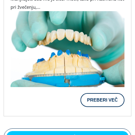
Prava
pri žvečenju,…
Rešitev?
PREBER
PREBERI VEČ
VEČ