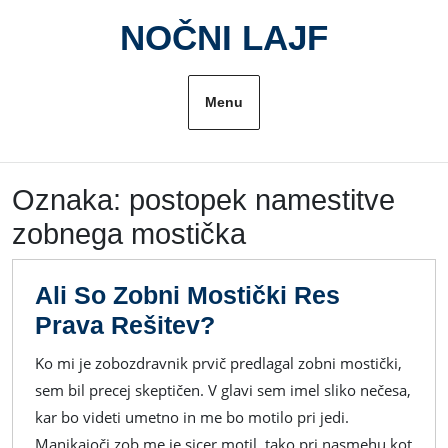
Skip
NOČNI LAJF
to
content
Menu
Oznaka:
postopek namestitve
zobnega mostička
Ali So Zobni Mostički Res
Ali
Prava Rešitev?
So
Ko mi je zobozdravnik prvič predlagal zobni mostički,
Zobni
sem bil precej skeptičen. V glavi sem imel sliko nečesa,
Mostički
kar bo videti umetno in me bo motilo pri jedi.
Res
Manjkajoči zob me je sicer motil, tako pri nasmehu kot