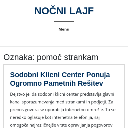
Skip
NOČNI LAJF
to
content
Menu
Oznaka:
pomoč strankam
Sodobni Klicni Center Ponuja
Sodobn
Ogromno Pametnih Rešitev
Klicni
Dejstvo je, da sodobni klicni center predstavlja glavni
Center
kanal sporazumevanja med strankami in podjetji. Za
Ponuja
prenos govora se uporablja internetno omrežje. To se
Ogrom
neredko oglašuje kot internetna telefonija, saj
Pametn
omogoča najrazličnejše vrste opravljanja pogovorov