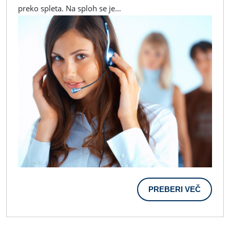
preko spleta. Na sploh se je…
Rešite
PREBER
PREBERI VEČ
VEČ