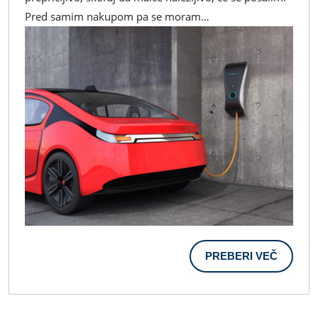
Leta
Pred samim nakupom pa se moram…
PREBER
PREBERI VEČ
VEČ