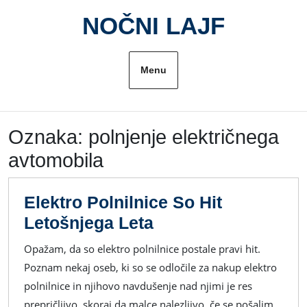
Skip
NOČNI LAJF
to
content
Menu
Oznaka:
polnjenje električnega
avtomobila
Elektro Polnilnice So Hit
Elektro
Letošnjega Leta
Polnilnice
Opažam, da so elektro polnilnice postale pravi hit.
So
Poznam nekaj oseb, ki so se odločile za nakup elektro
Hit
polnilnice in njihovo navdušenje nad njimi je res
Letošnjega
prepričljivo, skoraj da malce nalezljivo, če se pošalim.