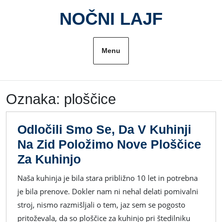
Skip
NOČNI LAJF
to
content
Menu
Oznaka:
ploščice
Odločili Smo Se, Da V Kuhinji
Na Zid Položimo Nove Ploščice
Odločili
Za Kuhinjo
Smo
Naša kuhinja je bila stara približno 10 let in potrebna
Se,
je bila prenove. Dokler nam ni nehal delati pomivalni
Da
stroj, nismo razmišljali o tem, jaz sem se pogosto
V
pritoževala, da so ploščice za kuhinjo pri štedilniku