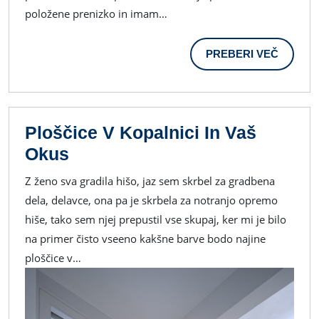
Kuhinji
položene prenizko in imam…
Na
PREBER
PREBERI VEČ
Zid
VEČ
Položimo
Nove
Ploščice
Ploščice V Kopalnici In Vaš
Za
Ploščice
Okus
Kuhinjo
V
Z ženo sva gradila hišo, jaz sem skrbel za gradbena
Kopalnici
dela, delavce, ona pa je skrbela za notranjo opremo
In
hiše, tako sem njej prepustil vse skupaj, ker mi je bilo
Vaš
na primer čisto vseeno kakšne barve bodo najine
Okus
ploščice v…