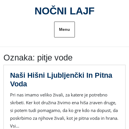
Skip
NOČNI LAJF
to
content
Menu
Oznaka:
pitje vode
Naši Hišni Ljubljenčki In Pitna
Naši
Voda
Hišni
Pri nas imamo veliko živali, za katere je potrebno
Ljubljenčki
skrbeti. Ker kot družina živimo ena hiša zraven druge,
In
si potem tudi pomagamo, da ko gre kdo na dopust, da
Pitna
poskrbimo za njihove živali, kot je pitna voda in hrana.
Voda
Vsi…