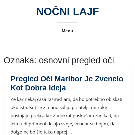
Skip
NOČNI LAJF
to
content
Menu
Oznaka:
osnovni pregled oči
Pregled Oči Maribor Je Zvenelo
Pregled
Kot Dobra Ideja
Oči
Že kar nekaj časa razmišljam, da bo potrebno obiskati
Maribor
okulista. Kot se z mano šalijo prijatelji, mi roke
Je
postajajo prekratke. Zaenkrat poskušam zanikati, da
Zvenelo
leta tudi pri meni delajo svoje, vendar se bojim, da
Kot
dolgo ne bo šlo tako naprej.…