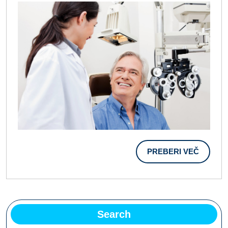
Dobra
Ideja
PREBER
PREBERI VEČ
VEČ
Search