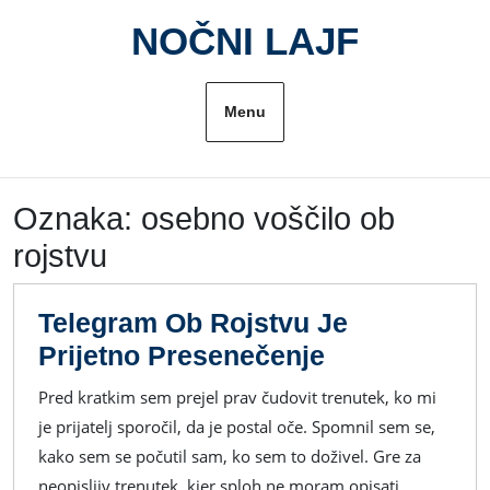
Skip
NOČNI LAJF
to
content
Menu
Oznaka:
osebno voščilo ob
rojstvu
Telegram Ob Rojstvu Je
Telegram
Prijetno Presenečenje
Ob
Pred kratkim sem prejel prav čudovit trenutek, ko mi
Rojstvu
je prijatelj sporočil, da je postal oče. Spomnil sem se,
Je
kako sem se počutil sam, ko sem to doživel. Gre za
Prijetno
neopisljiv trenutek, kjer sploh ne moram opisati