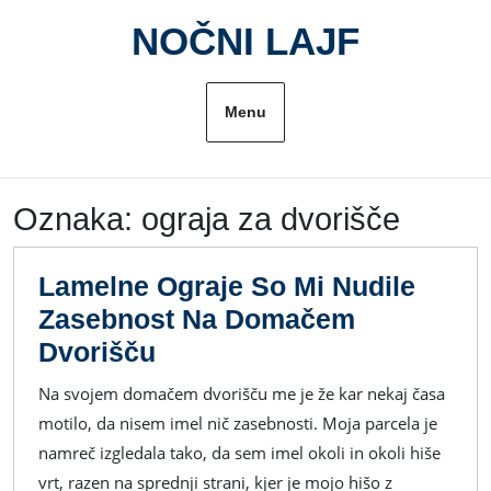
Skip
NOČNI LAJF
to
content
Menu
Oznaka:
ograja za dvorišče
Lamelne Ograje So Mi Nudile
Zasebnost Na Domačem
Lamelne
Dvorišču
Ograje
Na svojem domačem dvorišču me je že kar nekaj časa
So
motilo, da nisem imel nič zasebnosti. Moja parcela je
Mi
namreč izgledala tako, da sem imel okoli in okoli hiše
Nudile
vrt, razen na sprednji strani, kjer je mojo hišo z