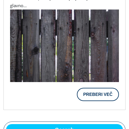
Zasebnost
glavno…
Na
Domačem
Dvorišču
PREBER
PREBERI VEČ
VEČ