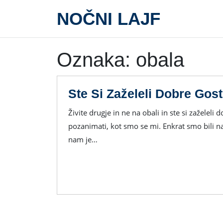
Skip
NOČNI LAJF
to
content
Oznaka:
obala
Ste Si Zaželeli Dobre Gost
Živite drugje in ne na obali in ste si zaželeli dobre gostilne na obali, potem se je dobro prej
pozanimati, kot smo se mi. Enkrat smo bili na
nam je…