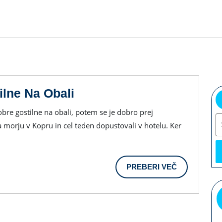
Ste
ilne Na Obali
Si
S
Zaželeli
 morju v Kopru in cel teden dopustovali v hotelu. Ker
Dobre
Gostilne
Na
PREBERI
PREBERI VEČ
VEČ
Obali