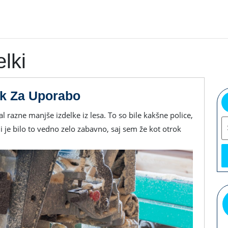
elki
Rezkar
ek Za Uporabo
Je
S
Bil
je bilo to vedno zelo zabavno, saj sem že kot otrok
Prav
V
Užitek
Za
Uporabo