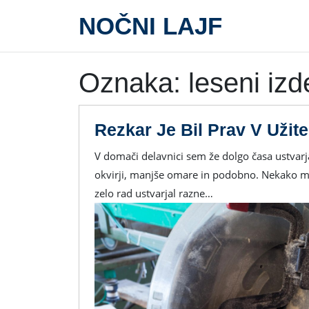
Skip
NOČNI LAJF
to
content
Oznaka:
leseni izd
Rezkar Je Bil Prav V Užit
V domači delavnici sem že dolgo časa ustvarjal razne manjše izdelke iz lesa. To so bile kakšne police,
okvirji, manjše omare in podobno. Nekako mi 
zelo rad ustvarjal razne…