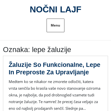
Skip
NOČNI LAJF
to
content
Menu
Oznaka:
lepe žaluzije
Žaluzije So Funkcionalne, Lepe
Žaluzij
In Preproste Za Upravljanje
So
Medtem ko se nikakor ne zmorete odločiti, katera
Funkcio
vrsta senčila bo krasila vaše novo stanovanje oziroma
Lepe
okna, je najbolje, da pod drobnogled vzamete tudi
In
notranje žaluzije. Te namreč že precej časa veljajo za
Prepro
eno od najbolj prodajanih senčil. Slednje pa…