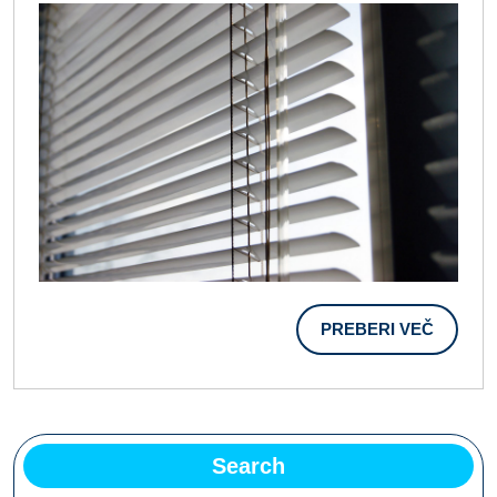
Za
Upravlj
PREBER
PREBERI VEČ
VEČ
Search