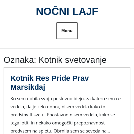
Skip
NOČNI LAJF
to
content
Menu
Oznaka:
Kotnik svetovanje
Kotnik Res Pride Prav
Kotnik
Marsikdaj
Res
Ko sem dobila svojo poslovno idejo, za katero sem res
Pride
vedela, da je zelo dobra, nisem vedela kako to
Prav
predstaviti svetu. Enostavno nisem vedela, kako se
Marsikdaj
tega lotiti in nekako omogočiti prepoznavnost
predvsem na spletu. Obrnila sem se seveda na…