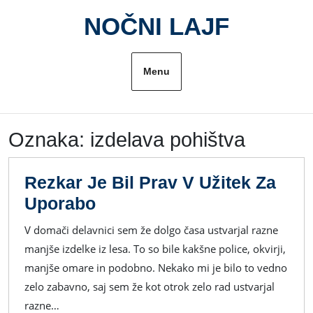
Skip
NOČNI LAJF
to
content
Menu
Oznaka:
izdelava pohištva
Rezkar Je Bil Prav V Užitek Za
Rezkar
Uporabo
Je
V domači delavnici sem že dolgo časa ustvarjal razne
Bil
manjše izdelke iz lesa. To so bile kakšne police, okvirji,
Prav
manjše omare in podobno. Nekako mi je bilo to vedno
V
zelo zabavno, saj sem že kot otrok zelo rad ustvarjal
Užitek
razne…