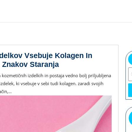
delkov Vsebuje Kolagen In
Vedno
 Znakov Staranja
S
Več
Kozmetičnih
izdelek, ki vsebuje v sebi tudi kolagen. zaradi svojih
Izdelkov
ačin,…
Vsebuje
Kolagen
In
Pomaga