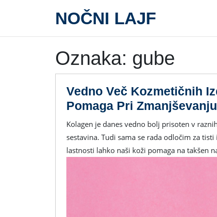
Skip
NOČNI LAJF
to
content
Oznaka:
gube
Vedno Več Kozmetičnih Iz
Pomaga Pri Zmanjševanju
Kolagen je danes vedno bolj prisoten v raznih kozmetičnih izdelkih in postaja vedno bolj priljubljena
sestavina. Tudi sama se rada odločim za tisti 
lastnosti lahko naši koži pomaga na takšen n