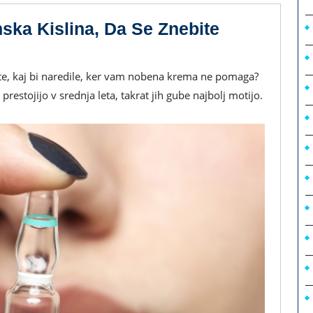
nska Kislina, Da Se Znebite
 prestojijo v srednja leta, takrat jih gube najbolj motijo.