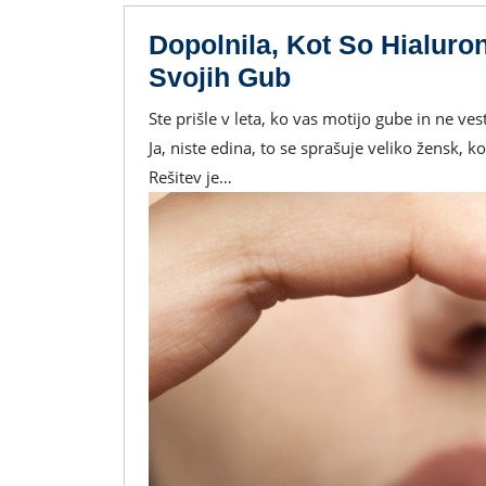
Dopolnila, Kot So Hialuro
Dopolnila,
Svojih Gub
Kot
Ste prišle v leta, ko vas motijo gube in ne veste, kaj bi naredile, ker vam nobena krema ne pomaga?
So
Ja, niste edina, to se sprašuje veliko žensk, ko
Hialuronska
Rešitev je…
Kislina,
Da
Se
Znebite
Svojih
Gub