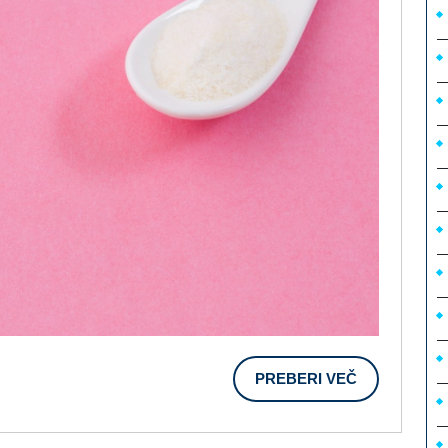
Pri
Zmanjševanju
Znakov
Staranja
PREBERI
PREBERI VEČ
VEČ