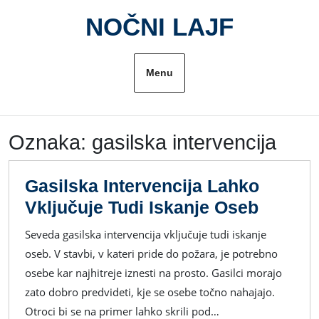
Skip
NOČNI LAJF
to
content
Menu
Oznaka:
gasilska intervencija
Gasilska Intervencija Lahko
Gasils
Vključuje Tudi Iskanje Oseb
Interve
Seveda gasilska intervencija vključuje tudi iskanje
Lahko
oseb. V stavbi, v kateri pride do požara, je potrebno
Vključu
osebe kar najhitreje iznesti na prosto. Gasilci morajo
Tudi
zato dobro predvideti, kje se osebe točno nahajajo.
Iskanje
Otroci bi se na primer lahko skrili pod…