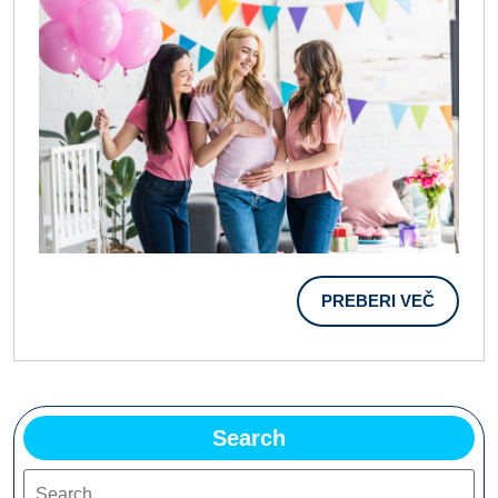
Spola
Otroka
PREBER
PREBERI VEČ
VEČ
Search
Search