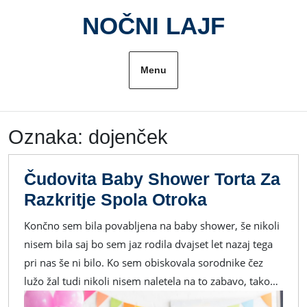
Skip
NOČNI LAJF
to
content
Menu
Oznaka:
dojenček
Čudovita Baby Shower Torta Za
Čudovita
Razkritje Spola Otroka
Baby
Končno sem bila povabljena na baby shower, še nikoli
Shower
nisem bila saj bo sem jaz rodila dvajset let nazaj tega
Torta
pri nas še ni bilo. Ko sem obiskovala sorodnike čez
Za
lužo žal tudi nikoli nisem naletela na to zabavo, tako…
Razkritje