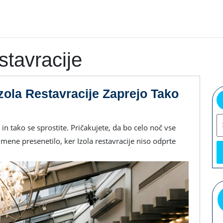
stavracije
zola Restavracije Zaprejo Tako
S
mene presenetilo, ker Izola restavracije niso odprte