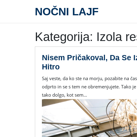
Skip
NOČNI LAJF
to
content
Kategorija:
Izola re
Nisem Pričakoval, Da Se I
Nisem
Hitro
Pričakoval,
Saj veste, da ko ste na morju, pozabite na čas in tako se sprostite. Pričakujete, da bo celo noč vse
Da
odprto in se s tem ne obremenjujete. Tako je 
Se
tako dolgo, kot sem…
Izola
Restavracije
Zaprejo
Tako